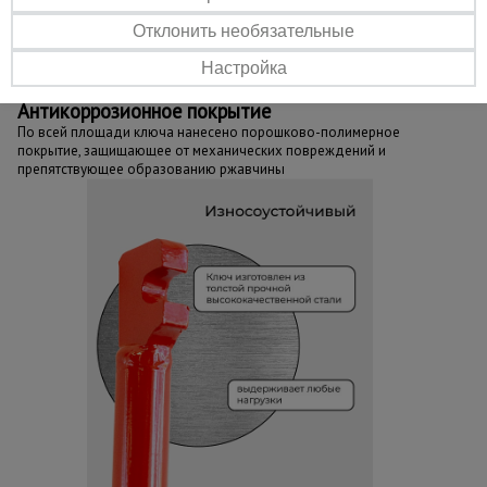
Простота и эффективность
Трудозатраты компенсируются удобством и простой
Отклонить необязательные
использования. Нет необходимости в специальных знаниях.
Догибка арматуры может производиться непосредственно в
Настройка
месте работы
Антикоррозионное покрытие
По всей площади ключа нанесено порошково-полимерное
покрытие, защищающее от механических повреждений и
препятствующее образованию ржавчины