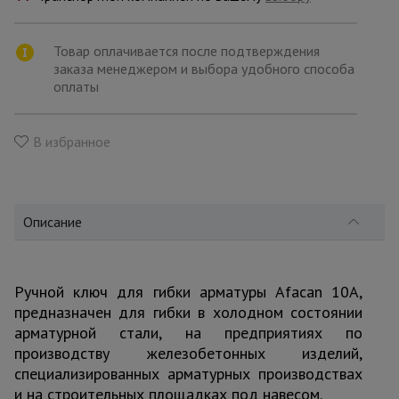
для
склада
Товар оплачивается после подтверждения
заказа менеджером и выбора удобного способа
Тачки
оплаты
строительные
и садовые
В избранное
Лестницы
и
стремянки
Описание
Штукатурные
комплекты
Ручной ключ для гибки арматуры Afacan 10A,
предназначен для гибки в холодном состоянии
арматурной стали, на предприятиях по
Сварочные
производству железобетонных изделий,
аппараты
специализированных арматурных производствах
и на строительных площадках под навесом.