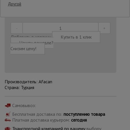
Другой
Последнее обновление цены: 06.08.2026
10:58:47
Опалубка
Добавить в корзину
Купить в 1 клик
Вибротехника
для
Нашли дешевле?
строительства
Снизим цену!
Оборудование
для работы с
арматурой
Производитель: Afacan
Страна: Турция
Оборудование
для бетонных
Самовывоз:
работ
Бесплатная доставка по:
поступлению товара
Платная доставка курьером:
сегодня
Техника
Транспортной компанией по вашему
выбору