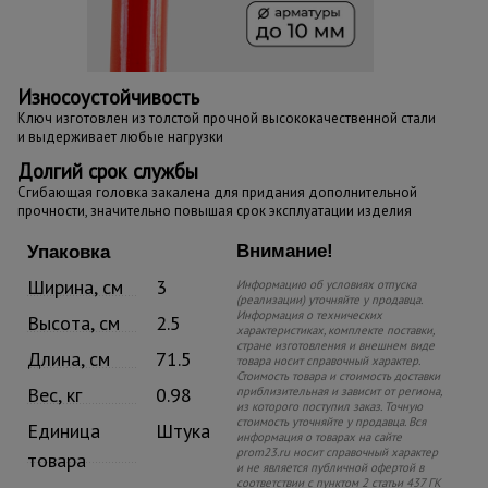
Износоустойчивость
Ключ изготовлен из толстой прочной высококачественной стали
и выдерживает любые нагрузки
Долгий срок службы
Сгибающая головка закалена для придания дополнительной
прочности, значительно повышая срок эксплуатации изделия
Внимание!
Упаковка
Ширина, см
3
Информацию об условиях отпуска
(реализации) уточняйте у продавца.
Информация о технических
Высота, см
2.5
характеристиках, комплекте поставки,
стране изготовления и внешнем виде
Длина, см
71.5
товара носит справочный характер.
Стоимость товара и стоимость доставки
Вес, кг
0.98
приблизительная и зависит от региона,
из которого поступил заказ. Точную
стоимость уточняйте у продавца. Вся
Единица
Штука
информация о товарах на сайте
prom23.ru носит справочный характер
товара
и не является публичной офертой в
соответствии с пунктом 2 статьи 437 ГК