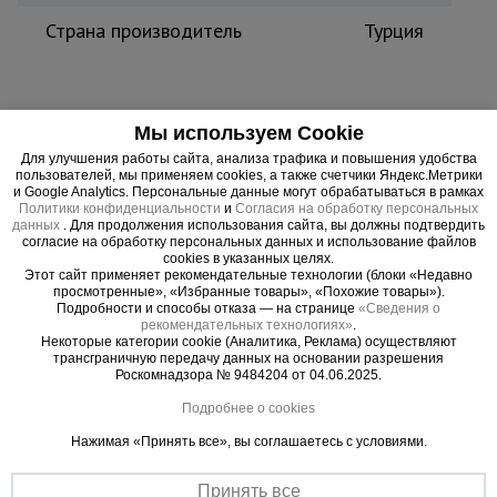
Страна производитель
Турция
Трудно переоценить необходимость данного
Мы используем Cookie
станка на строительной площадке при
Для улучшения работы сайта, анализа трафика и повышения удобства
пользователей, мы применяем cookies, а также счетчики Яндекс.Метрики
возведении различных сооружений. Ручной ключ
и Google Analytics. Персональные данные могут обрабатываться в рамках
для гибки арматуры Afacan 10A позволяет
Политики конфиденциальности
и
Согласия на обработку персональных
данных
. Для продолжения использования сайта, вы должны подтвердить
облегчить этот рутинный и энергозатратный
согласие на обработку персональных данных и использование файлов
процесс. Ручные станки для гибки арматуры,
cookies в указанных целях.
Этот сайт применяет рекомендательные технологии (блоки «Недавно
могут применяться для гибки круглой,
просмотренные», «Избранные товары», «Похожие товары»).
квадратной и полосовой стали.
Подробности и способы отказа — на странице
«Сведения о
рекомендательных технологиях»
.
Некоторые категории cookie (Аналитика, Реклама) осуществляют
трансграничную передачу данных на основании разрешения
Роскомнадзора № 9484204 от 04.06.2025.
Важные преимущества –
Подробнее о cookies
эффективная работа
Нажимая «Принять все», вы соглашаетесь с условиями.
Принять все