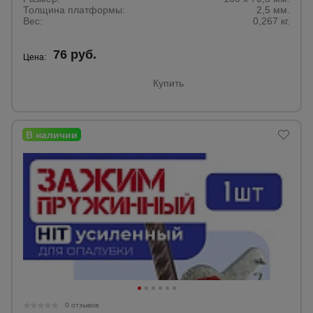
Толщина платформы:
2,5 мм.
Вес:
0,267 кг.
Опалубка
76 руб.
Цена:
Купить
Вибротехника
для
строительства
Оборудование
для работы с
арматурой
Оборудование
для бетонных
работ
Техника
0 отзывов