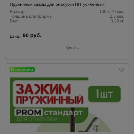
для
Пружинный зажим для опалубки HIT усиленный
склада
Размер:
100 х 70 мм.
Толщина платформы:
2,5 мм.
Вес:
0,28 кг.
Тачки
строительные
90 руб.
и садовые
Цена:
Купить
Лестницы
и
стремянки
Штукатурные
комплекты
Сварочные
аппараты