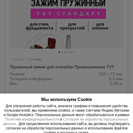
0 отзывов
Пружинный зажим для опалубки Промышленник TVT
Размер:
105 х 72 мм.
Толщина платформы:
3,0 мм.
Вес:
0,30 кг.
Уточнить цену
Мы используем Cookie
Для улучшения работы сайта, анализа трафика и повышения удобства
пользователей, мы применяем cookies, а также счетчики Яндекс.Метрики
и Google Analytics. Персональные данные могут обрабатываться в рамках
Политики конфиденциальности
и
Согласия на обработку персональных
данных
. Для продолжения использования сайта, вы должны подтвердить
согласие на обработку персональных данных и использование файлов
cookies в указанных целях.