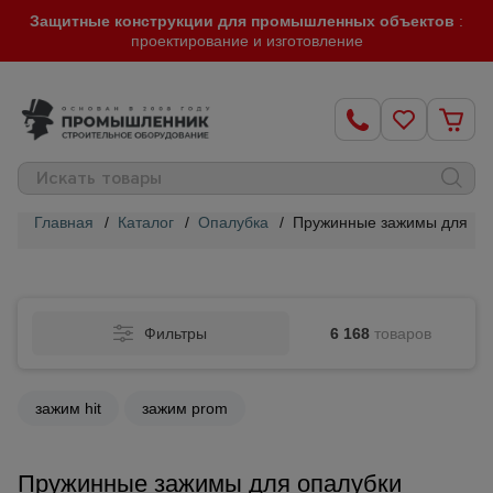
Защитные конструкции для промышленных объектов
:
проектирование и изготовление
Главная
/
Каталог
/
Опалубка
/
Пружинные зажимы для оп
Строительные
леса
Фильтры
6 168
товаров
Вышки-
туры
зажим hit
зажим prom
Подмости
строительные
Пружинные зажимы для опалубки