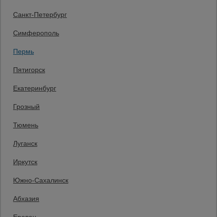
Статьи
Санкт-Петербург
Защитные конструкции
Единая справочная
Симферополь
8 (800) 200-25-90
Пермь
Заказать звонок
Пятигорск
бесплатно по России
Пермь
Екатеринбург
+7 (982) 492-33-14
Заказать звонок
Грозный
Пн-Пт: с 9:00 до 18:00, перерыв: с 12:30 до 13:00,
Тюмень
Сб, Вс: выходной
Мы в социальных сетях:
Луганск
Иркутск
Принимаем к оплате
Южно-Сахалинск
Абхазия
Все права защищены и охраняются законом. © 2008-2026 ООО
«Промышленник» Продажа строительных конструкций и другого
оборудования в нашей компании. Информация на сайте www.prom23.ru