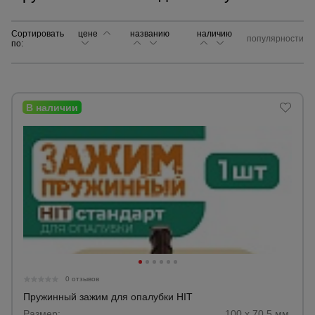
Сортировать
цене
названию
Сетка,
наличию
популярности
по:
тенты,
брезенты
Строительные
подъемники
Грузоподъемное
оборудование
Каталог
Мусоропровод
строительный
всех
товаров
0 отзывов
Фанера
Пружинный зажим для опалубки HIT
ламинированная
Размер:
100 х 70,5 мм.