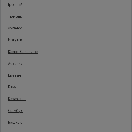
Грозный
Гарантия производителя: 1 год
Сетка,
Тюмень
тенты,
брезенты
Луганск
Иркутск
Строительные
подъемники
Южно-Сахалинск
Абхазия
Грузоподъемное
оборудование
Ереван
Баку
Каталог
Мусоропровод
Казахстан
строительный
всех
товаров
Стамбул
Бишкек
Фанера
ламинированная
3 450
₽
Распечатать