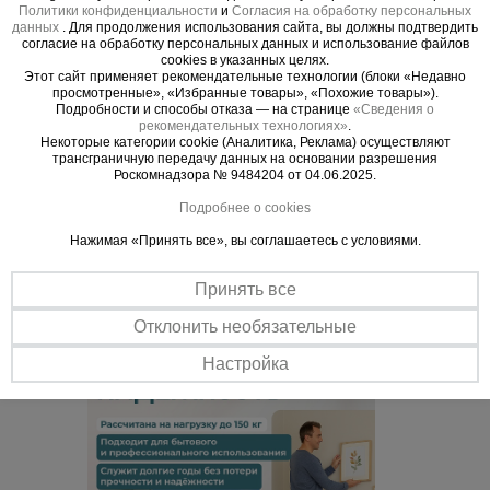
выполнены из прочного, алюминиевого профиля.
Политики конфиденциальности
и
Согласия на обработку персональных
Ступени соединены с боковыми элементами
данных
. Для продолжения использования сайта, вы должны подтвердить
согласие на обработку персональных данных и использование файлов
прочным, завальцованным крепежом.
cookies в указанных целях.
Этот сайт применяет рекомендательные технологии (блоки «Недавно
просмотренные», «Избранные товары», «Похожие товары»).
Подробности и способы отказа — на странице
«Сведения о
рекомендательных технологиях»
.
Некоторые категории cookie (Аналитика, Реклама) осуществляют
Важные преимущества –
трансграничную передачу данных на основании разрешения
Роскомнадзора № 9484204 от 04.06.2025.
эффективная работа
Подробнее о cookies
Качество материалов
Нажимая «Принять все», вы соглашаетесь с условиями.
Лестница изготовлена из легкого алюминиевого сплава высокой
прочности
Принять все
Устойчивость в любой ситуации
Отклонить необязательные
В конструкции предусмотрены специальные наконечники,
исключающие смещение и скольжение
Настройка