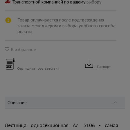
для
Транспортной компанией по вашему
выбору
склада
Товар оплачивается после подтверждения
заказа менеджером и выбора удобного способа
Тачки
строительные
оплаты
и садовые
В избранное
Лестницы
и
стремянки
Паспорт
Сертификат соответствия
Штукатурные
комплекты
Описание
Сварочные
аппараты
Лестница односекционная Ал 5106 - самая