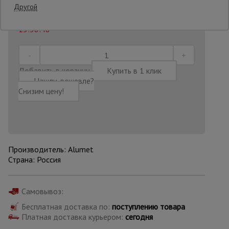
Другой
Последнее обновление цены: 10.08.2026
15:38:48
Опалубка
Вибротехника
Добавить в корзину
Купить в 1 клик
для
Нашли дешевле?
строительства
Снизим цену!
Оборудование
для работы с
арматурой
Производитель: Alumet
Страна: Россия
Оборудование
для бетонных
работ
Самовывоз:
Бесплатная доставка по:
поступлению товара
Платная доставка курьером:
сегодня
Техника