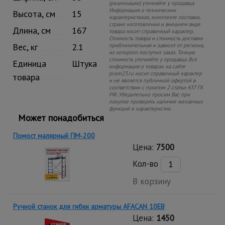
(реализации) уточняйте у продавца.
Информация о технических
Высота, см
15
характеристиках, комплекте поставки,
стране изготовления и внешнем виде
Длина, см
167
товара носит справочный характер.
Стоимость товара и стоимость доставки
Вес, кг
2.1
приблизительная и зависит от региона,
из которого поступил заказ. Точную
стоимость уточняйте у продавца. Вся
Единица
Штука
информация о товарах на сайте
prom23.ru носит справочный характер
товара
и не является публичной офертой в
соответствии с пунктом 2 статьи 437 ГК
РФ. Убедительно просим Вас при
покупке проверять наличие желаемых
функций и характеристик.
Может понадобиться
Помост малярный ПМ-200
Цена:
7500
Кол-во
В корзину
Ручной станок для гибки арматуры AFACAN 10EB
Цена:
1450